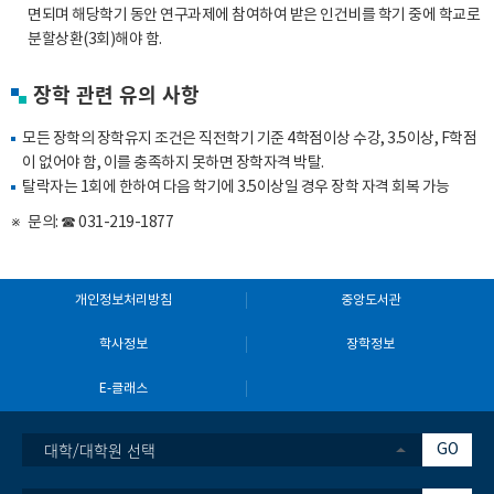
면되며 해당학기 동안 연구과제에 참여하여 받은 인건비를 학기 중에 학교로
분할상환(3회)해야 함.
장학 관련 유의 사항
모든 장학의 장학유지 조건은 직전학기 기준 4학점이상 수강, 3.5이상, F학점
이 없어야 함, 이를 충족하지 못하면 장학자격 박탈.
탈락자는 1회에 한하여 다음 학기에 3.5이상일 경우 장학 자격 회복 가능
문의: ☎
031-219-1877
개인정보처리방침
중앙도서관
학사정보
장학정보
E-클래스
대학/대학원 선택
GO