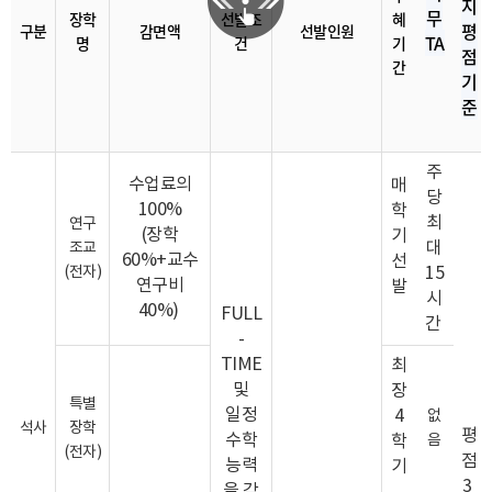
지
무
장학
선발조
혜
평
구분
감면액
선발인원
TA
명
건
기
점
간
기
준
주
수업료의
매
당
100%
학
최
연구
(장학
기
대
조교
60%+교수
선
(전자)
15
연구비
발
시
40%)
FULL
간
-
TIME
최
및
장
특별
일정
4
없
석사
장학
평
수학
학
음
(전자)
점
능력
기
3
을 갖