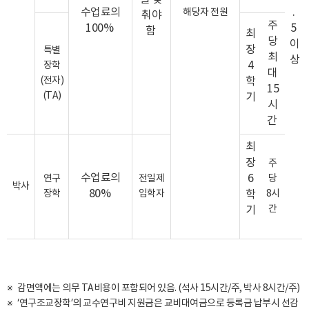
수업료의
.
해당자 전원
춰야
주
100%
5
함
최
당
이
장
특별
최
상
4
장학
대
(전자)
학
15
(TA)
기
시
간
최
장
주
수업료의
6
연구
전일제
당
박사
80%
장학
입학자
학
8시
간
기
감면액에는 의무 TA비용이 포함되어 있음. (석사 15시간/주, 박사 8시간/주)
‘연구조교장학’의 교수연구비 지원금은 교비대여금으로 등록금 납부시 선감